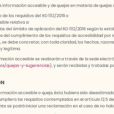
de información accesible y de quejas en materia de quejas
de los requisitos del RD 1112/2018 o
ible relativa a:
s del ámbito de aplicación del RD 1112/2018 según lo estab
s del cumplimiento de los requisitos de accesibilidad po
e, se debe concretar, con toda claridad, los hechos, razo
y legítima.
mación accesible se realizarán a través de la sede electr
tos/quejas-y-sugerencias
), y serán recibidas y tratadas p
ÓN
nformación accesible o queja, ésta hubiera sido desestimad
mpliera los requisitos contemplados en el artículo 12.5 del
nte se podrá iniciar una reclamación en el caso de no ha