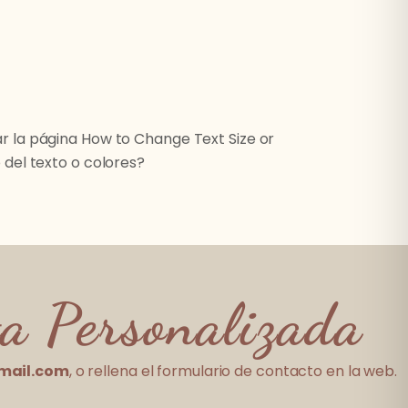
ltar la página How to Change Text Size or
del texto o colores?
a Personalizada
mail.com
, o rellena el formulario de contacto en la web.