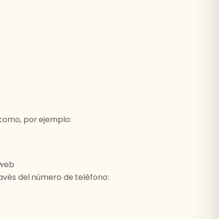
 como, por ejemplo:
 web
ravés del número de teléfono: