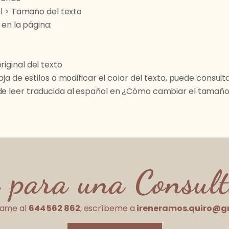
l > Tamaño del texto
en la página:
riginal del texto
 hoja de estilos o modificar el color del texto, puede consu
ede leer traducida al español en ¿Cómo cambiar el tamaño 
 para una Consult
mame al
644 562 862
, escríbeme a
ireneramos.quiro@g